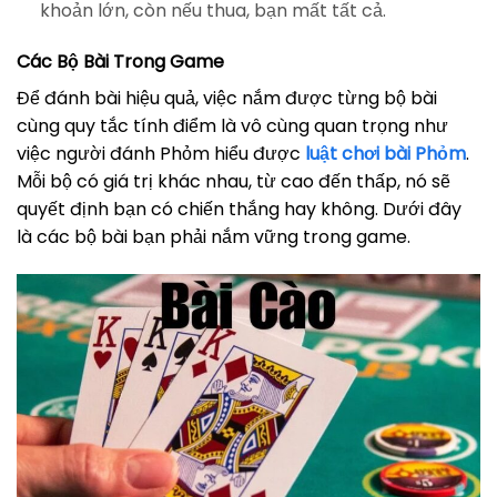
khoản lớn, còn nếu thua, bạn mất tất cả.
Các Bộ Bài Trong Game
Để đánh bài hiệu quả, việc nắm được từng bộ bài
cùng quy tắc tính điểm là vô cùng quan trọng như
việc người đánh Phỏm hiểu được
luật chơi bài Phỏm
.
Mỗi bộ có giá trị khác nhau, từ cao đến thấp, nó sẽ
quyết định bạn có chiến thắng hay không. Dưới đây
là các bộ bài bạn phải nắm vững trong game.