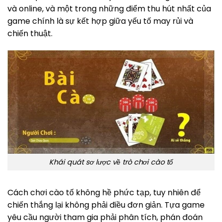
và online, và một trong những điểm thu hút nhất của
game chính là sự kết hợp giữa yếu tố may rủi và
chiến thuật.
Khái quát sơ lược về trò chơi cào tố
Cách chơi cào tố không hề phức tạp, tuy nhiên để
chiến thắng lại không phải điều đơn giản. Tựa game
yêu cầu người tham gia phải phân tích, phán đoán