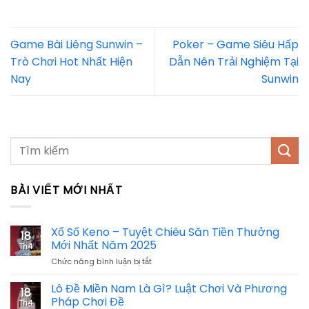
Game Bài Liêng Sunwin –
Poker – Game Siêu Hấp
Trò Chơi Hot Nhất Hiện
Dẫn Nên Trải Nghiệm Tại
Nay
Sunwin
BÀI VIẾT MỚI NHẤT
Xổ Số Keno – Tuyệt Chiêu Săn Tiền Thưởng
18
Mới Nhất Năm 2025
Th4
ở
Chức năng bình luận bị tắt
Xổ
Số
Lô Đề Miền Nam Là Gì? Luật Chơi Và Phương
18
Keno
Pháp Chơi Đề
Th4
–