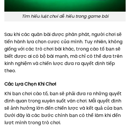
Tìm hiểu luật chơi dễ hiểu trong game bài
Sau khi các quân bài được phân phát, người chơi sẽ
tiến hành lựa chọn cược của mình. Tuy nhiên, không
giống với các trò chơi bài khác, trong cào tố bạn sẽ
biết được ai có bộ bài mạnh, mà chỉ có thể dựa trên
kinh nghiệm và chiến lược đưa ra quyết định tiếp
theo.
Các Lựa Chọn Khi Chơi
Khi bạn chơi cào tố, bạn sẽ phải đưa ra những quyết
định quan trọng xuyên suốt ván chơi. Mỗi quyết định
sẽ ảnh hưởng lớn đến chiến lược và kết quả của bạn.
Dưới đây là các bước chính bạn có thể làm khi đến
lượt mình trong trò chơi.