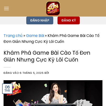
Bỏ
qua
nội
dung
ĐĂNG NHẬP
ĐĂNG KÝ
Trang chủ
»
Game Bài
»
Khám Phá Game Bài Cào Tố
Đơn Giản Nhưng Cực Kỳ Lôi Cuốn
Khám Phá Game Bài Cào Tố Đơn
Giản Nhưng Cực Kỳ Lôi Cuốn
ĐĂNG VÀO
6 THÁNG 5, 2025
BỞI
06
Th5