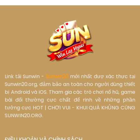
Chơi
Luật
Nhanh
Việt
Chóng
Vị
Mới
Nhất
Được
Fifa
Công
Bố
Link tải Sunwin -
Sunwin20
mới nhất đượ xác thực tại
Sunwin20.org, đảm bảo an toàn cho người dùng thiết
bị Android và iOS. Tham gia các trò chơi nổ hũ, game
bài đổi thường cực chất để rinh về những phần
tưởng cực HOT | CHƠI VUI - KHUI QUÀ KHỦNG CÙNG
SUNWIN20.ORG.
ĐIỀU KHOẢN VÀ CHÍNH SÁCH