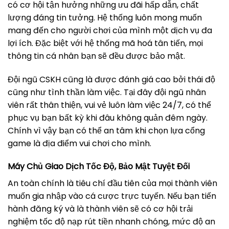
có cơ hội tận hưởng những ưu đãi hấp dẫn, chất
lượng đáng tin tưởng. Hệ thống luôn mong muốn
mang đến cho người chơi của mình một dịch vụ đa
lợi ích. Đặc biệt với hệ thống mã hoá tân tiến, mọi
thông tin cá nhân bạn sẽ đều được bảo mật.
Đội ngũ CSKH cũng là được đánh giá cao bởi thái độ
cũng như tình thần làm việc. Tại đây đội ngũ nhân
viên rất thân thiện, vui vẻ luôn làm việc 24/7, có thể
phục vụ bạn bất kỳ khi đâu không quản đêm ngày.
Chính vì vậy bạn có thể an tâm khi chọn lựa cổng
game là địa điểm vui chơi cho mình.
Máy Chủ Giao Dịch Tốc Độ, Bảo Mật Tuyệt Đối
An toàn chính là tiêu chí đầu tiên của mọi thành viên
muốn gia nhập vào cá cược trực tuyến. Nếu bạn tiến
hành đăng ký và là thành viên sẽ có cơ hội trải
nghiệm tốc độ nạp rút tiền nhanh chóng, mức độ an