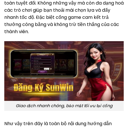
toàn tuyệt đối. Không những vậy mà còn đa dạng hoá
các trò chơi giúp bạn thoải mái chọn lựa và đẩy
nhanh tốc độ. Đặc biệt cổng game cam kết trả
thưởng công bằng và không trừ tiền thắng của các
thành viên.
Giao dịch nhanh chóng, bảo mật tối ưu tại cổng
Như vậy trên đây là toàn bộ nội dung hướng dẫn