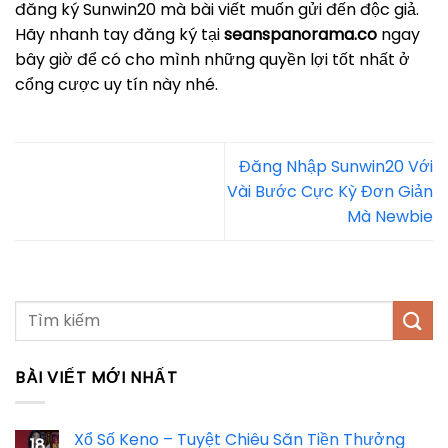
đăng ký Sunwin20 mà bài viết muốn gửi đến độc giả.
Hãy nhanh tay đăng ký tại
seanspanorama.co
ngay
bây giờ để có cho mình những quyền lợi tốt nhất ở
cổng cược uy tín này nhé.
Đăng Nhập Sunwin20 Với
Vài Bước Cực Kỳ Đơn Giản
Mà Newbie
BÀI VIẾT MỚI NHẤT
Xổ Số Keno – Tuyệt Chiêu Săn Tiền Thưởng
18