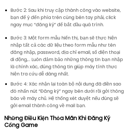
Bước 2: Sau khi truy cập thành công vào website,
bạn để ý đến phía trên cùng bên tay phải, click
ngay mục “đăng ký” để bắt đầu quá trình.
Bước 3: Một form mẫu hiển thị, bạn sẽ thực hiện
nhập tất cả các dữ liệu theo form mẫu như tên
đăng nhập, password, địa chỉ email, số điện thoại
di động,… Luôn đảm bảo những thông tin bạn nhập
là chính xác, đúng thông tin giúp máy tính thực
hiện tra cứu dễ dàng nhất.
Bước 4: Xác nhận lại toàn bộ nội dung đã điền sao
đó nhấn nút “Đăng ký” ngay bên dưới rồi gởi thông
báo về máy chủ. Hệ thống xét duyệt nếu đúng sẽ
gởi email thành công về mail bạn.
Những Điều Kiện Thỏa Mãn Khi Đăng Ký
Cổng Game