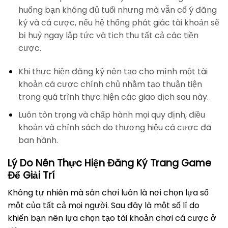
huống bạn không đủ tuổi nhưng mà vẫn cố ý đăng
ký và cá cược, nếu hệ thống phát giác tài khoản sẽ
bị huỷ ngay lập tức và tịch thu tất cả các tiền
cược.
Khi thực hiện đăng ký nên tạo cho mình một tài
khoản cá cược chính chủ nhằm tạo thuận tiện
trong quá trình thực hiện các giao dịch sau này.
Luôn tôn trọng và chấp hành mọi quy định, điều
khoản và chính sách do thương hiệu cá cược đã
ban hành.
Lý Do Nên Thực Hiện Đăng Ký Trang Game
Để Giải Trí
Không tự nhiên mà sân chơi luôn là nơi chọn lựa số
một của tất cả mọi người. Sau đây là một số lí do
khiến bạn nên lựa chọn tạo tài khoản chơi cá cược ở