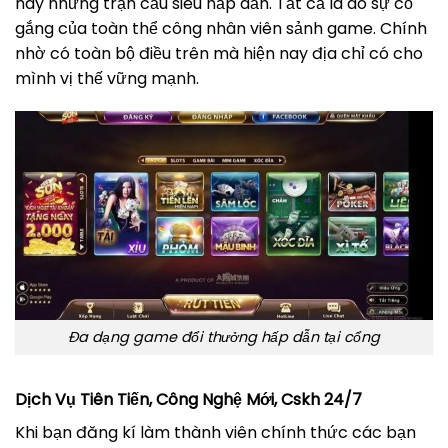
hay những trận cầu siêu hấp dẫn. Tất cả là do sự cố
gắng của toàn thể công nhân viên sảnh game. Chính
nhờ có toàn bộ điều trên mà hiện nay địa chỉ có cho
mình vị thế vững mạnh.
Đa dạng game đổi thưởng hấp dẫn tại cổng
Dịch Vụ Tiên Tiến, Công Nghệ Mới, Cskh 24/7
Khi bạn đăng kí làm thành viên chính thức các bạn