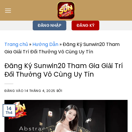
Bỏ
qua
nội
dung
ĐĂNG NHẬP
ĐĂNG KÝ
Trang chủ
»
Hướng Dẫn
»
Đăng Ký Sunwin20 Tham
Gia Giải Trí Đổi Thưởng Vô Cùng Uy Tín
Đăng Ký Sunwin20 Tham Gia Giải Trí
Đổi Thưởng Vô Cùng Uy Tín
ĐĂNG VÀO
14 THÁNG 4, 2025
BỞI
14
Th4