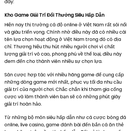
đây:
Kho Game Giải Trí Đổi Thưởng Siêu Hấp Dẫn
Hiện nay thị trường cá độ online ở Việt Nam rất sôi nổi
và giàu triển vọng. Chính nhờ điều này đã có nhiều cái
tên lựa chọn hoạt động ở Việt Nam trong đó có địa
chỉ. Thương hiệu thu hút nhiều người chơi vì chất
lượng giải trí vô cao, phong phú về thể loại, điều này
đem đến cho thành viên nhiều sự chọn lựa.
Sân cược hợp tác với nhiều hãng game để cung cấp
những dòng game mới nhất, phục vụ tối đa nhu cầu
giải trí của người chơi. Chắc chắn khi tham gia cổng
cược và làm thành viên bạn sẽ có những phút giây
giải trí hoàn hảo.
Từ những bộ môn siêu hấp dẫn như cá cược bóng đá
online, live casino, game đánh bài đến bắn cá ăn thẻ