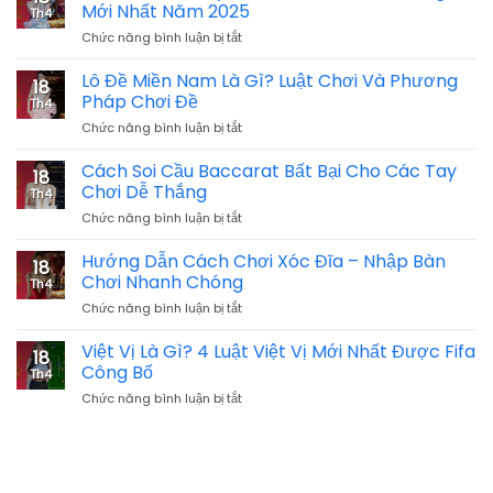
Mới Nhất Năm 2025
Th4
ở
Chức năng bình luận bị tắt
Xổ
Số
Lô Đề Miền Nam Là Gì? Luật Chơi Và Phương
18
Keno
Pháp Chơi Đề
Th4
–
ở
Chức năng bình luận bị tắt
Tuyệt
Lô
Chiêu
Đề
Cách Soi Cầu Baccarat Bất Bại Cho Các Tay
Săn
18
Miền
Tiền
Chơi Dễ Thắng
Th4
Nam
Thưởng
ở
Chức năng bình luận bị tắt
Là
Mới
Cách
Gì?
Nhất
Soi
Hướng Dẫn Cách Chơi Xóc Đĩa – Nhập Bàn
Luật
Năm
18
Cầu
Chơi
Chơi Nhanh Chóng
2025
Th4
Baccarat
Và
ở
Chức năng bình luận bị tắt
Bất
Phương
Hướng
Bại
Pháp
Dẫn
Việt Vị Là Gì? 4 Luật Việt Vị Mới Nhất Được Fifa
Cho
Chơi
18
Cách
Các
Công Bố
Đề
Th4
Chơi
Tay
ở
Chức năng bình luận bị tắt
Xóc
Chơi
Việt
Đĩa
Dễ
Vị
–
Thắng
Là
Nhập
Gì?
Bàn
4