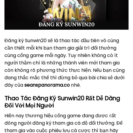
Đăng ký Sunwin20 sẽ là thao tác đầu tiên vô cùng
cần thiết mỗi khi bạn tham gia giải trí đổi thưởng
cùng cổng game mỗi ngày. Tuy nhiên không có ít
người thậm chí là những thành viên mới tham gia
còn không rõ phương thức thực hiện. Nếu bạn cũng
đang thắc mắc thế thì đừng bỏ qua bài chia sẻ dưới
đây của
seanspanorama.co
nhé.
Thao Tác Đăng Ký Sunwin20 Rất Dễ Dàng
Đối Với Mọi Người
Hiện nay thương hiệu cổng game đang được rất
đông người đăng ký tham gia cá độ đổi thưởng. Để
tham gia vào cuộc phiêu lưu cá cược thì bạn hãy