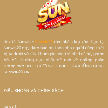
Link tải Sunwin -
Sunwin20
mới nhất đượ xác thực tại
Sunwin20.org, đảm bảo an toàn cho người dùng thiết
bị Android và iOS. Tham gia các trò chơi nổ hũ, game
bài đổi thường cực chất để rinh về những phần
tưởng cực HOT | CHƠI VUI - KHUI QUÀ KHỦNG CÙNG
SUNWIN20.ORG.
ĐIỀU KHOẢN VÀ CHÍNH SÁCH
Liên Hệ