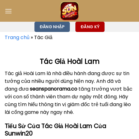
Bỏ
qua
nội
dung
ĐĂNG NHẬP
ĐĂNG KÝ
Trang chủ
»
Tác Giả
Tác Giả Hoài Lam
Tác giả Hoài Lam là nhà điều hành đang được sự tin
tưởng của nhiều người dùng hiện nay. Anh đã và
đang đưa
seanspanorama.co
tăng trưởng vượt bậc
với con số thành viên tham dự ngày một đông. Hãy
cùng tìm hiểu thông tin vị giám đốc trẻ tuổi đang lèo
lái cổng game này ngay nhé.
Tiểu Sử Của Tác Giả Hoài Lam Của
Sunwin20